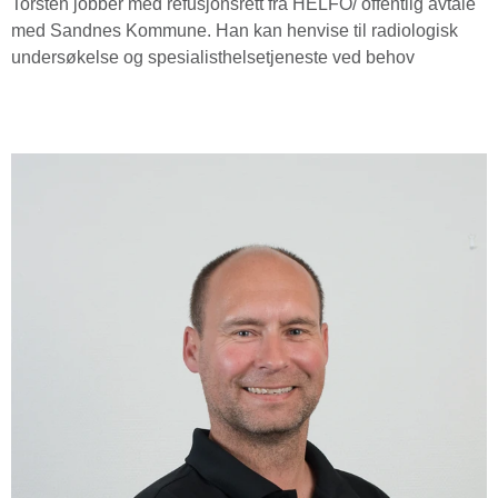
Torsten jobber med refusjonsrett fra HELFO/ offentlig avtale
med Sandnes Kommune. Han kan henvise til radiologisk
undersøkelse og spesialisthelsetjeneste ved behov